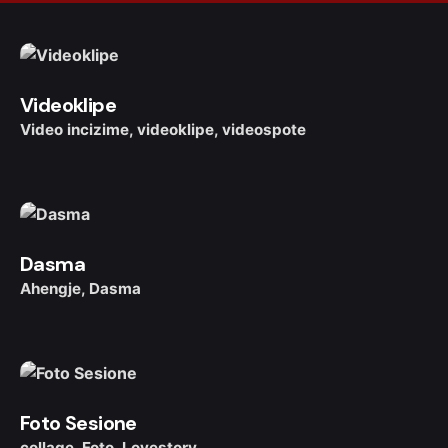
Videoklipe
Video incizime
videoklipe
videospote
Dasma
Ahengje
Dasma
Foto Sesione
collage
Foto
Lovestory