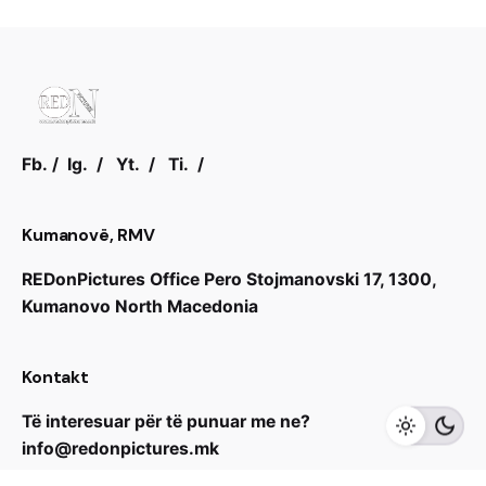
r
c
h
f
o
r
Fb.
/
Ig.
/
Yt.
/
Ti.
/
Kumanovë, RMV
REDonPictures Office
Pero Stojmanovski 17,
1300,
Kumanovo
North Macedonia
Kontakt
Të interesuar për të punuar me ne?
info@redonpictures.mk