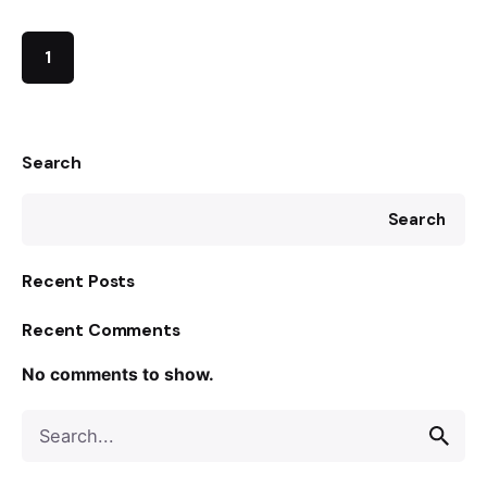
1
Search
Search
Recent Posts
Recent Comments
No comments to show.
S
e
a