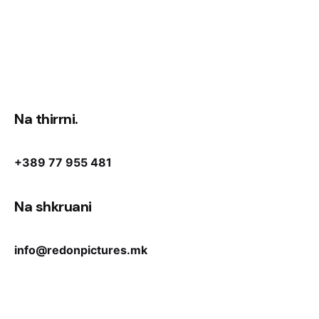
Na thirrni.
+389 77 955 481
Na shkruani
info@redonpictures.mk