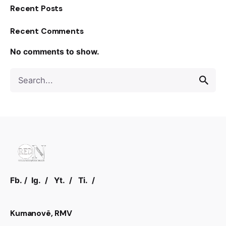
Recent Posts
Recent Comments
No comments to show.
S
e
a
r
c
h
f
o
r
Fb.
/
Ig.
/
Yt.
/
Ti.
/
Kumanovë, RMV