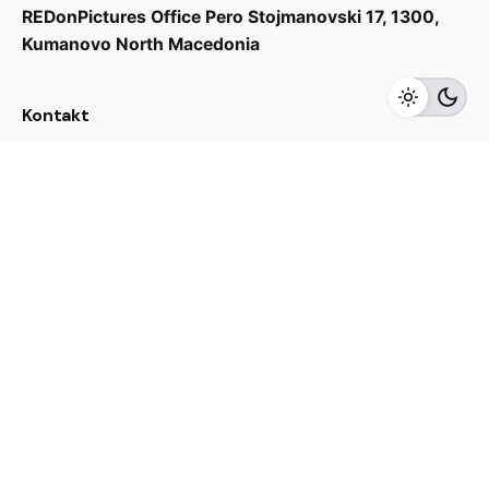
REDonPictures Office
Pero Stojmanovski 17,
1300,
Kumanovo
North Macedonia
Kontakt
Të interesuar për të punuar me ne?
info@redonpictures.mk
Karierë
Kërkoni mundësi punësimi?
Shif pozitat e lira
Abonohuni dhe merrni ofertat dhe vaucherët
Error:
Contact form not found.