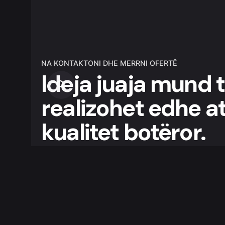
NA KONTAKTONI DHE MERRNI OFERTË
Ideja juaja mund 
realizohet edhe a
kualitet botëror.
Redon Pictures ju ofron mundësinë që të keni 
teknikë të fundit dhe kualitet të lartë, për proj
gamë të gjërë shërbimesh në fushën e video i