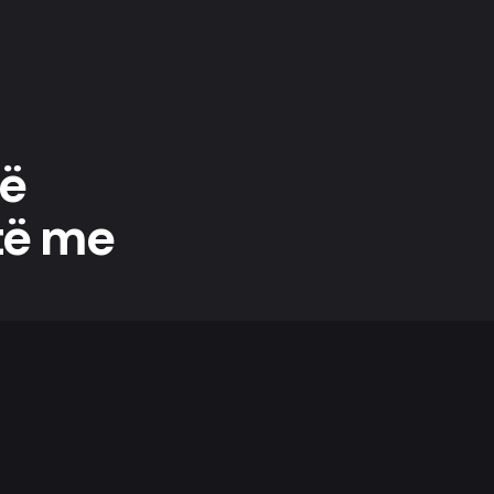
të
të me
stafin më profesional me
ektet tuaja, ne ofrojmë një
ncizimeve.