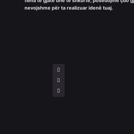
filma të gjatë dhe të shkurtë, posedojmë çdo gj
nevojshme për ta realizuar idenë tuaj.