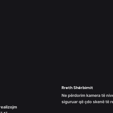
Rreth Shërbimit
Ne përdorim kamera të niveli
siguruar që çdo skenë të r
realizojm